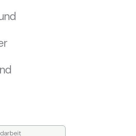
lund
er
und
darbeit