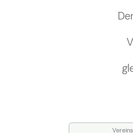
Der
V
gl
Vereins